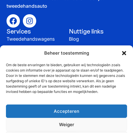
tweedehandsauto
Services
Nuttige links
Tweedehandswagens
Blog
Auto verkopen
Contact
Beheer toestemming
Onderhoud &
Om de beste ervaringen te bieden, gebruiken wij technologieën zoals
herstelling
cookies om informatie over je apparaat op te slaan en/of te raadplegen.
Contact
Door in te stemmen met deze technologieën kunnen wij gegevens zoals
surfgedrag of unieke ID's op deze website verwerken. Als je geen
+32 51 815 816
toestemming geeft of uw toestemming intrekt, kan dit een nadelige
invloed hebben op bepaalde functies en mogelijkheden.
info@yprauto.be
Yprauto bvba, Spanjestraat 58G, 8840 Staden
Accepteren
BTW: BE 0464 903 776
Weiger
©2025 Yprauto. Alle
Website
Privacy Policy