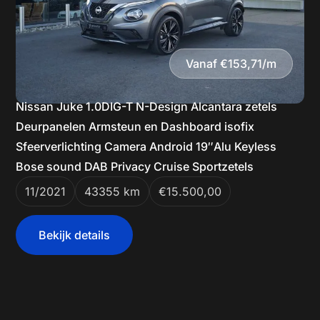
Vanaf €153,71/m
Nissan Juke 1.0DIG-T N-Design Alcantara zetels
Deurpanelen Armsteun en Dashboard isofix
Sfeerverlichting Camera Android 19″Alu Keyless
Bose sound DAB Privacy Cruise Sportzetels
11/2021
43355 km
€15.500,00
Bekijk details