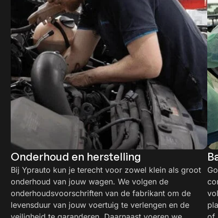
Onderhoud en herstelling
B
Bij Yprauto kun je terecht voor zowel klein als groot
Go
onderhoud van jouw wagen. We volgen de
co
onderhoudsvoorschriften van de fabrikant om de
vo
levensduur van jouw voertuig te verlengen en de
pl
veiligheid te garanderen. Daarnaast voeren we
of