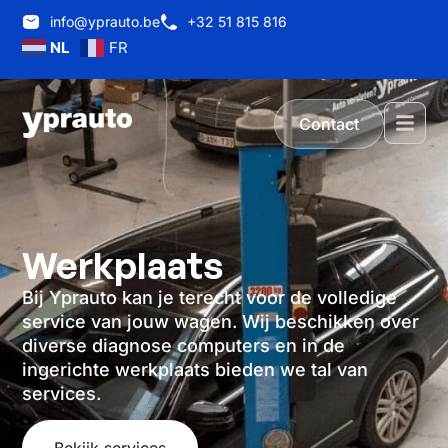
info@yprauto.be
+32 51 815 816
NL
FR
Contact
Werkplaats
Bij Yprauto kan je terecht voor de volledige
service van jouw wagen. Wij beschikken over
diverse diagnose computers en in de
ingerichte werkplaats bieden we tal van
services.