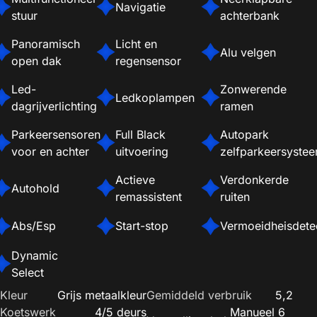
Navigatie
stuur
achterbank
Panoramisch
Licht en
Alu velgen
open dak
regensensor
Led-
Zonwerende
Ledkoplampen
dagrijverlichting
ramen
Parkeersensoren
Full Black
Autopark
voor en achter
uitvoering
zelfparkeersyste
Actieve
Verdonkerde
Autohold
remassistent
ruiten
Abs/Esp
Start-stop
Vermoeidheisdete
Dynamic
Select
Kleur
Grijs metaalkleur
Gemiddeld verbruik
5,2
Koetswerk
4/5 deurs
Manueel 6