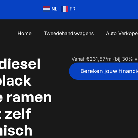
NL
FR
Home
Tweedehandswagens
Auto Verkope
diesel
Vanaf €231,57/m (bij 30% v
Bereken jouw financi
black
e ramen
 zelf
misch