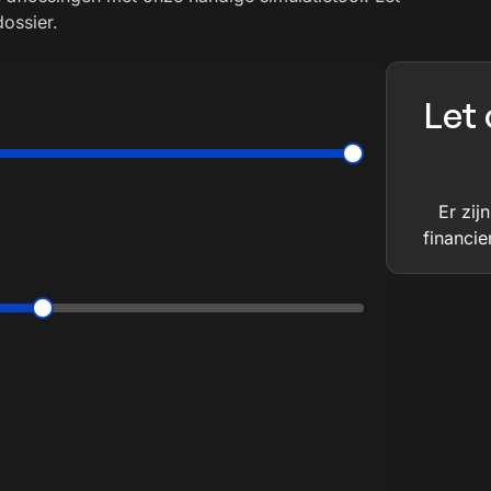
dossier.
Let 
Er zi
financie