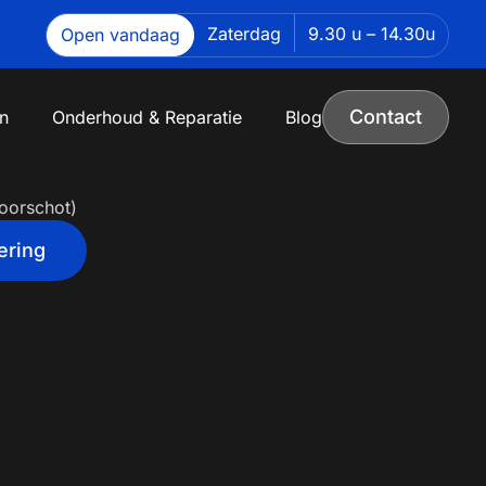
Zaterdag
9.30 u – 14.30u
Open vandaag
Contact
n
Onderhoud & Reparatie
Blog
oorschot)
ering