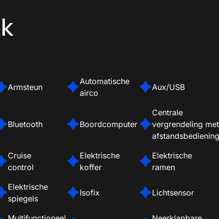
pk
Automatische
Armsteun
Aux/USB
airco
Centrale
Bluetooth
Boordcomputer
vergrendeling met
afstandsbedienin
Cruise
Elektrische
Elektrische
control
koffer
ramen
Elektrische
Isofix
Lichtsensor
spiegels
Multifunctioneel
Neerklapbare