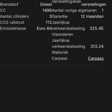
Versnellingsbak
Brandstof
Diesel
versnellingen
CC
1496
Aantal vorige eigenaren
1
Aantal cilinders
3
Garantie
12 maanden
CO2-uitstoot
112
Jaarlijkse
Emissieklasse
Euro 6d
verkeersbelasting
325.45
Vlaanderen
Jaarlijkse
verkeersbelasting
313.24
Wallonië
Carpass
Carpass