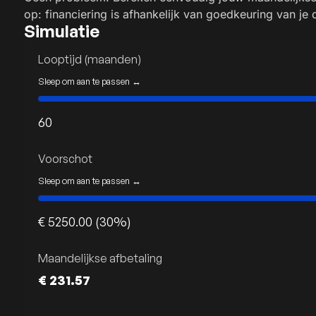
op: financiering is afhankelijk van goedkeuring van je 
Simulatie
Looptijd (maanden)
Sleep om aan te passen ↔
60
Voorschot
Sleep om aan te passen ↔
€ 5250.00 (30%)
Maandelijkse afbetaling
€ 231.57