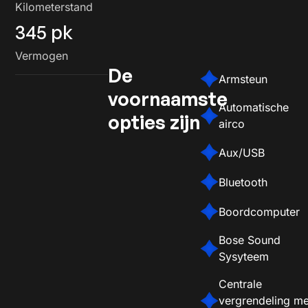
Kilometerstand
345 pk
Vermogen
De
Armsteun
voornaamste
Automatische
opties zijn
airco
Aux/USB
Bluetooth
Boordcomputer
Bose Sound
Sysyteem
Centrale
vergrendeling me