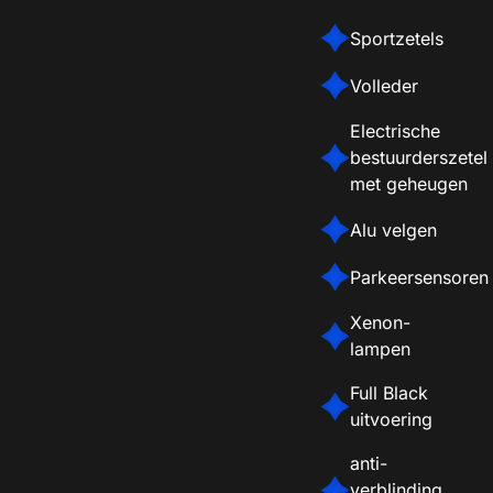
Sportzetels
Volleder
Electrische
bestuurderszetel
met geheugen
Alu velgen
Parkeersensoren
Xenon-
lampen
Full Black
uitvoering
anti-
verblinding