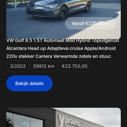
Vanaf €235,53/m
VW Golf 8.5 1.5T Automaat Mild Hybrid Topuitgerust
Alcantara Head up Adaptieve cruise Apple/Android
220v stekker Camera Verwarmde zetels en stuur.
3/2022
59912 km
€23.750,00
Bekijk details