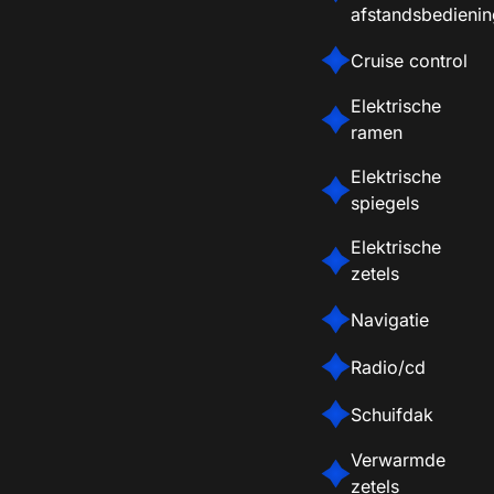
afstandsbedieni
Cruise control
Elektrische
ramen
Elektrische
spiegels
Elektrische
zetels
Navigatie
Radio/cd
Schuifdak
Verwarmde
zetels