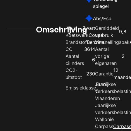
spiegel
Abs/Esp
Omschrijving
Kleur
Zwart
Gemiddeld
9,8
Koetswerk
Coupé
verbruik
Brandstof
Benzine
Versnellingsbak
CC
3614
Aantal
Aantal
vorige
2
6
cilinders
eigenaren
CO2-
12
230
Garantie
uitstoot
maande
Jaarlijkse
Euro
Emissieklasse
verkeersbelasti
5
Vlaanderen
Jaarlijkse
verkeersbelasti
Wallonië
Carpass
Carpas