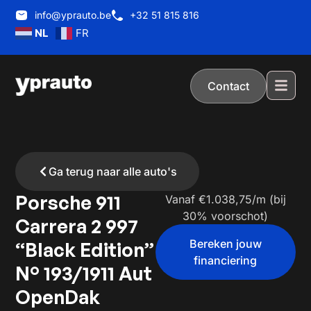
info@yprauto.be
+32 51 815 816
NL
FR
Contact
Ga terug naar alle auto's
Porsche 911
Vanaf €1.038,75/m (bij
30% voorschot)
Carrera 2 997
Bereken jouw
“Black Edition”
financiering
N° 193/1911 Aut
OpenDak