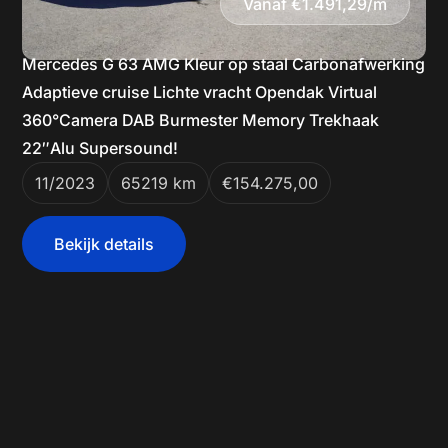
Vanaf €1.491,29/m
Mercedes G 63 AMG Kleur op staal Carbonafwerking
Adaptieve cruise Lichte vracht Opendak Virtual
360°Camera DAB Burmester Memory Trekhaak
22″Alu Supersound!
11/2023
65219 km
€154.275,00
Bekijk details