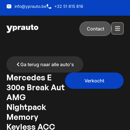
info@yprauto.be
+32 51 815 816
Contact
Ga terug naar alle auto's
Mercedes E
Verkocht
300e Break Aut
AMG
Nightpack
Memory
Keyless ACC