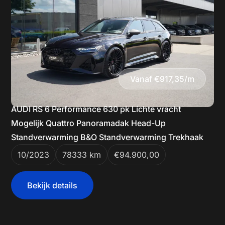
Vanaf €917,35/m
AUDI RS 6 Performance 630 pk Lichte vracht
Mogelijk Quattro Panoramadak Head-Up
Standverwarming B&O Standverwarming Trekhaak
10/2023
78333 km
€94.900,00
Bekijk details