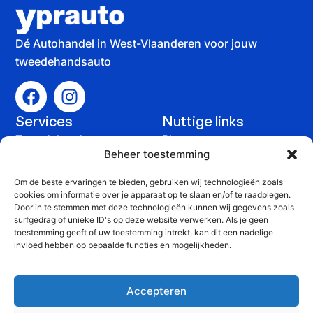
Dé Autohandel in West-Vlaanderen voor jouw
tweedehandsauto
Services
Nuttige links
Tweedehandswagens
Blog
Beheer toestemming
Auto verkopen
Contact
Om de beste ervaringen te bieden, gebruiken wij technologieën zoals
Onderhoud &
cookies om informatie over je apparaat op te slaan en/of te raadplegen.
Door in te stemmen met deze technologieën kunnen wij gegevens zoals
herstelling
surfgedrag of unieke ID's op deze website verwerken. Als je geen
Contact
toestemming geeft of uw toestemming intrekt, kan dit een nadelige
+32 51 815 816
invloed hebben op bepaalde functies en mogelijkheden.
info@yprauto.be
Accepteren
Yprauto bvba, Spanjestraat 58G, 8840 Staden