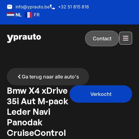
info@yprauto.be
+32 51 815 816
NL
FR
Contact
Ga terug naar alle auto's
Bmw X4 xDrive
Verkocht
35i Aut M-pack
Leder Navi
Panodak
CruiseControl