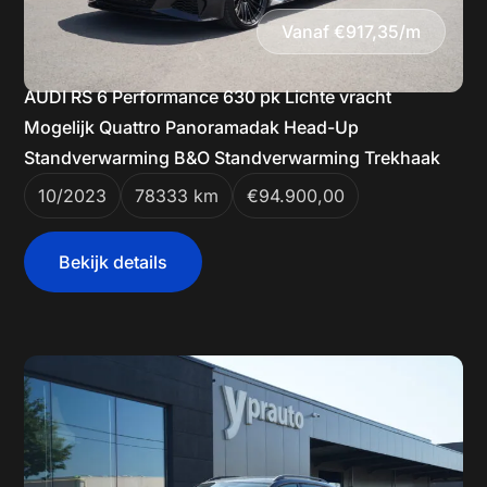
Vanaf €917,35/m
AUDI RS 6 Performance 630 pk Lichte vracht
Mogelijk Quattro Panoramadak Head-Up
Standverwarming B&O Standverwarming Trekhaak
10/2023
78333 km
€94.900,00
Bekijk details