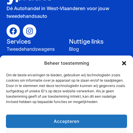
Dé Autohandel in West-Vlaanderen voor jouw
tweedehandsauto
Services
Nuttige links
Tweedehandswagens
Blog
Auto verkopen
Contact
Beheer toestemming
Onderhoud &
Om de beste ervaringen te bieden, gebruiken wij technologieën zoals
herstelling
cookies om informatie over je apparaat op te slaan en/of te raadplegen.
Contact
Door in te stemmen met deze technologieën kunnen wij gegevens zoals
surfgedrag of unieke ID's op deze website verwerken. Als je geen
+32 51 815 816
toestemming geeft of uw toestemming intrekt, kan dit een nadelige
invloed hebben op bepaalde functies en mogelijkheden.
info@yprauto.be
Yprauto bvba, Spanjestraat 58G, 8840 Staden
Accepteren
BTW: BE 0464 903 776