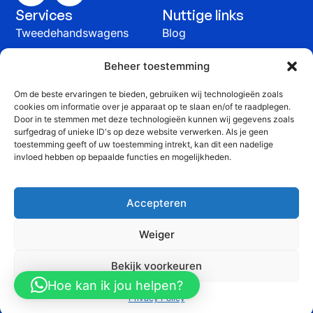
Services
Nuttige links
Tweedehandswagens
Blog
Auto verkopen
Contact
Beheer toestemming
Onderhoud &
Om de beste ervaringen te bieden, gebruiken wij technologieën zoals
herstelling
cookies om informatie over je apparaat op te slaan en/of te raadplegen.
Contact
Door in te stemmen met deze technologieën kunnen wij gegevens zoals
surfgedrag of unieke ID's op deze website verwerken. Als je geen
+32 51 815 816
toestemming geeft of uw toestemming intrekt, kan dit een nadelige
invloed hebben op bepaalde functies en mogelijkheden.
info@yprauto.be
Yprauto bvba, Spanjestraat 58G, 8840 Staden
Accepteren
BTW: BE 0464 903 776
Weiger
©2025 Yprauto. Alle
Website
Privacy Policy
Bekijk voorkeuren
rechten voorbehouden
gemaakt
Cookiebeleid
Hoe kan ik jou helpen?
door
DYsign
Privacy Policy