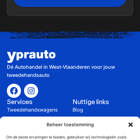
Dé Autohandel in West-Vlaanderen voor jouw
tweedehandsauto
Services
Nuttige links
Tweedehandswagens
Blog
Auto verkopen
Contact
Beheer toestemming
Onderhoud &
Om de beste ervaringen te bieden, gebruiken wij technologieën zoals