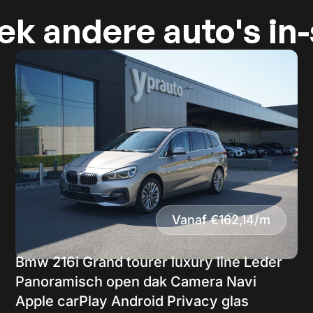
k andere auto's in
Vanaf €162,14/m
Bmw 216i Grand tourer luxury line Leder
Panoramisch open dak Camera Navi
Apple carPlay Android Privacy glas