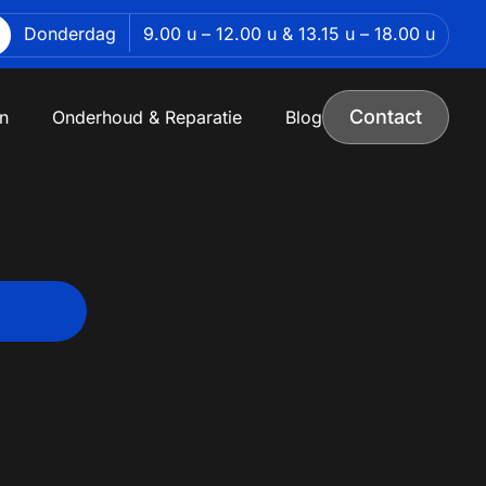
Donderdag
9.00 u – 12.00 u & 13.15 u – 18.00 u
Contact
n
Onderhoud & Reparatie
Blog