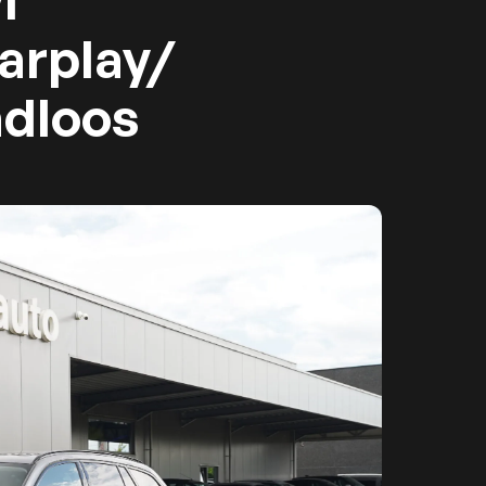
i
arplay/
adloos