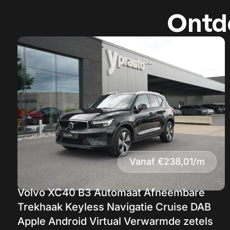
Ontde
Vanaf €238,01/m
Volvo XC40 B3 Automaat Afneembare
Trekhaak Keyless Navigatie Cruise DAB
Apple Android Virtual Verwarmde zetels