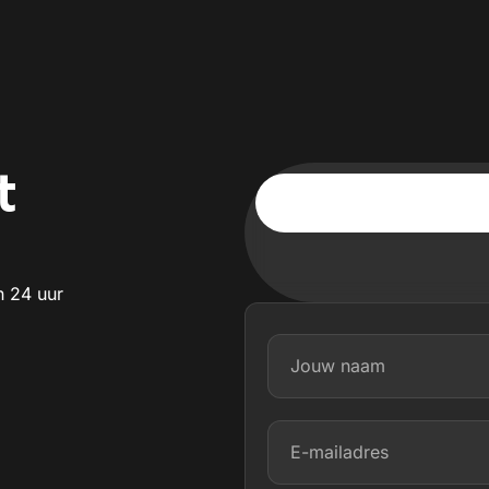
t
n 24 uur