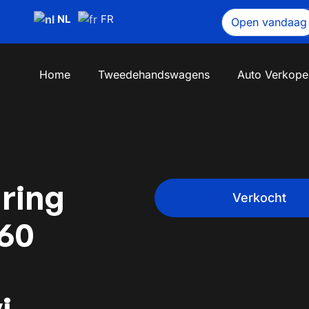
NL
FR
Open vandaag
Home
Tweedehandswagens
Auto Verkope
ring
Verkocht
60