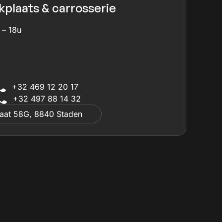
plaats & carrosserie
 – 18u
+32 469 12 20 17
+32 497 88 14 32
raat 58G, 8840 Staden