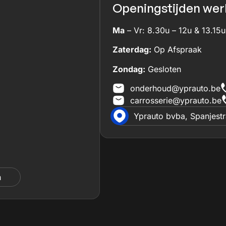
Openingstijden werk
Ma
– Vr: 8.30u – 12u & 13.15u
Zaterdag:
Op Afspraak
Zondag:
Gesloten
onderhoud@yprauto.be
carrosserie@yprauto.be
Yprauto bvba, Spanjest
n