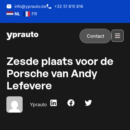
info@yprauto.be
+32 51 815 816
NL
FR
Contact
Zesde plaats voor de
Porsche van Andy
Lefevere
Yprauto