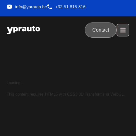
info@yprauto.be
+32 51 815 816
Contact
Loading...
This content requires HTML5 with CSS3 3D Transforms or WebGL.