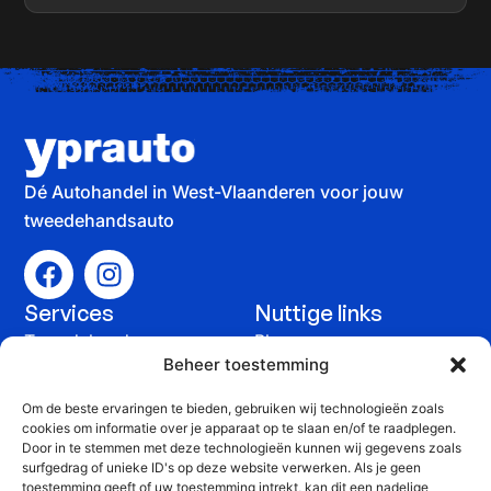
Dé Autohandel in West-Vlaanderen voor jouw
tweedehandsauto
Services
Nuttige links
Tweedehandswagens
Blog
Beheer toestemming
Auto verkopen
Contact
Om de beste ervaringen te bieden, gebruiken wij technologieën zoals
Onderhoud &
cookies om informatie over je apparaat op te slaan en/of te raadplegen.
Door in te stemmen met deze technologieën kunnen wij gegevens zoals
herstelling
surfgedrag of unieke ID's op deze website verwerken. Als je geen
Contact
toestemming geeft of uw toestemming intrekt, kan dit een nadelige