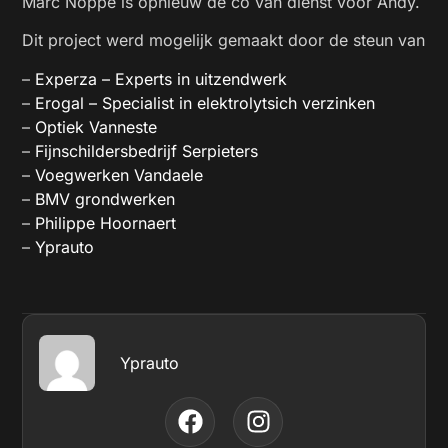
Marc Noppe is opnieuw de co van dienst voor Andy.
Dit project werd mogelijk gemaakt door de steun van
–
Experza – Experts in uitzendwerk
–
Erogal –
Specialist in elektrolytsich verzinken
–
Optiek Vanneste
–
Fijnschildersbedrijf Serpieters
–
Voegwerken Vandaele
–
BMV grondwerken
–
Philippe Hoornaert
–
Yprauto
Yprauto