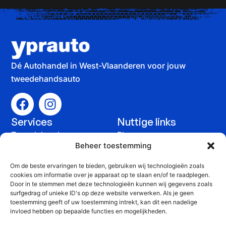
Dé Autohandel in West-Vlaanderen voor jouw
tweedehandsauto
Services
Nuttige links
Tweedehandswagens
Blog
Beheer toestemming
Auto verkopen
Contact
Om de beste ervaringen te bieden, gebruiken wij technologieën zoals
Onderhoud &
cookies om informatie over je apparaat op te slaan en/of te raadplegen.
Door in te stemmen met deze technologieën kunnen wij gegevens zoals
herstelling
surfgedrag of unieke ID's op deze website verwerken. Als je geen
Contact
toestemming geeft of uw toestemming intrekt, kan dit een nadelige
+32 51 815 816
invloed hebben op bepaalde functies en mogelijkheden.