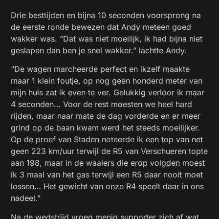
Drie besttijden en bijna 10 seconden voorsprong na
de eerste ronde bewezen dat Andy meteen goed
wakker was. “Dat was niet moeilijk, ik had bijna niet
geslapen dan ben je snel wakker.” lachtte Andy.
“De wagen marcheerde perfect en ikzelf maakte
maar 1 klein foutje, op nog geen honderd meter van
mijn huis zat ik even te ver. Gelukkig verloor ik maar
4 seconden… Voor de rest moesten we heel hard
rijden, maar naar mate de dag vorderde en er meer
grind op de baan kwam werd het steeds moeilijker.
Op de proef van Staden noteerde ik een top van net
geen 223 km/uur terwijl de R5 van Verschueren topte
aan 198, maar in de waaiers die erop volgden moest
ik 3 maal van het gas terwijl een R5 daar nooit moet
lossen… Het gewicht van onze R4 speelt daar in ons
nadeel.”
Na de wedstrijd vroeg menig supporter zich af wat