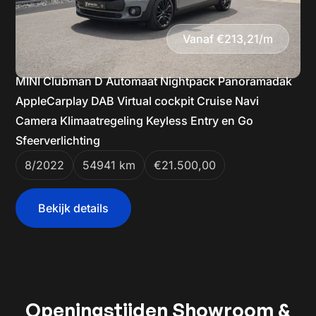
Vanaf €213,21/m
MINI Clubman D Automaat Nightpack Panoramadak
AppleCarplay DAB Virtual cockpit Cruise Navi
Camera Klimaatregeling Keyless Entry en Go
Sfeerverlichting
8/2022
54941 km
€21.500,00
Bekijk details
Openingstijden Showroom &