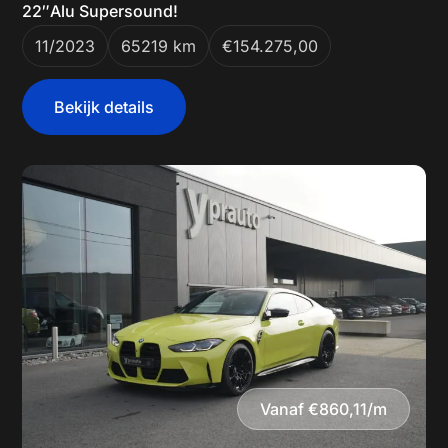
22″Alu Supersound!
11/2023
65219 km
€154.275,00
Bekijk details
Vanaf €860,11/m