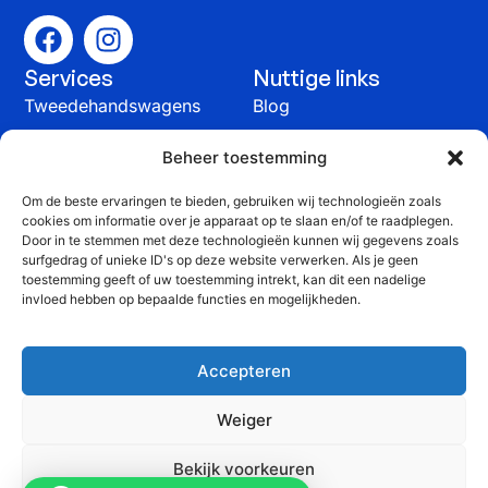
Services
Nuttige links
Tweedehandswagens
Blog
Auto verkopen
Contact
Beheer toestemming
Onderhoud &
Om de beste ervaringen te bieden, gebruiken wij technologieën zoals
herstelling
cookies om informatie over je apparaat op te slaan en/of te raadplegen.
Contact
Door in te stemmen met deze technologieën kunnen wij gegevens zoals
surfgedrag of unieke ID's op deze website verwerken. Als je geen
+32 51 815 816
toestemming geeft of uw toestemming intrekt, kan dit een nadelige
invloed hebben op bepaalde functies en mogelijkheden.
info@yprauto.be
Yprauto bvba, Spanjestraat 58G, 8840 Staden
Accepteren
BTW: BE 0464 903 776
Weiger
©2025 Yprauto. Alle
Website
Privacy Policy
Bekijk voorkeuren
rechten voorbehouden
gemaakt
Cookiebeleid