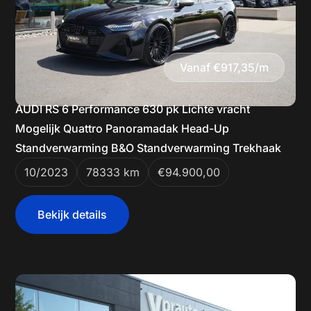
Vanaf €917,35/m
AUDI RS 6 Performance 630 pk Lichte vracht
Mogelijk Quattro Panoramadak Head-Up
Standverwarming B&O Standverwarming Trekhaak
10/2023
78333 km
€94.900,00
Bekijk details