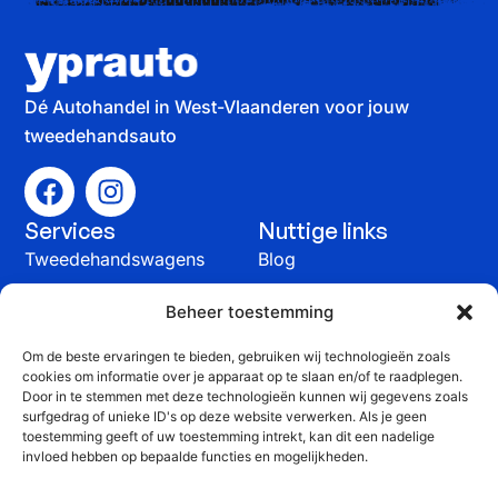
Dé Autohandel in West-Vlaanderen voor jouw
tweedehandsauto
Services
Nuttige links
Tweedehandswagens
Blog
Auto verkopen
Contact
Beheer toestemming
Onderhoud &
Om de beste ervaringen te bieden, gebruiken wij technologieën zoals
herstelling
cookies om informatie over je apparaat op te slaan en/of te raadplegen.
Contact
Door in te stemmen met deze technologieën kunnen wij gegevens zoals
surfgedrag of unieke ID's op deze website verwerken. Als je geen
+32 51 815 816
toestemming geeft of uw toestemming intrekt, kan dit een nadelige
invloed hebben op bepaalde functies en mogelijkheden.
info@yprauto.be