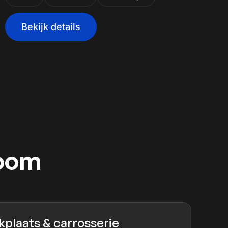
Bekijk details
room
plaats & carrosserie