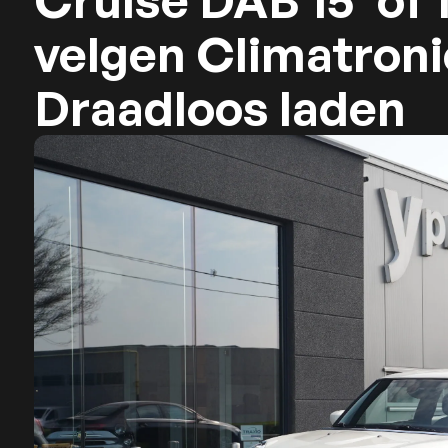
Cruise DAB 15″of 1
velgen Climatroni
Draadloos laden