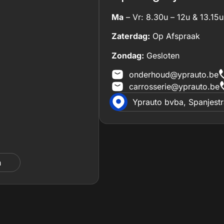
Ma
– Vr: 8.30u – 12u & 13.15u
Zaterdag:
Op Afspraak
Zondag:
Gesloten
onderhoud@yprauto.be
carrosserie@yprauto.be
Yprauto bvba, Spanjest
n