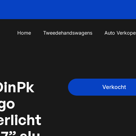
Home
Tweedehandswagens
Auto Verkope
DinPk
Verkocht
ogo
rlicht