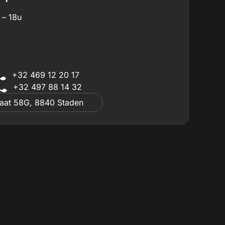
 – 18u
+32 469 12 20 17
+32 497 88 14 32
raat 58G, 8840 Staden