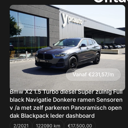
Vanaf €231,57/m
Bmw X2 1.5 Turbo diesel Super zuinig Full
black Navigatie Donkere ramen Sensoren
v /a met zelf parkeren Panoramisch open
dak Blackpack leder dashboard
2/2021
122090 km
€17.500,00