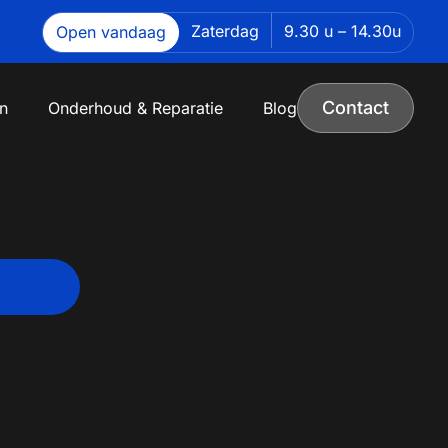
Zaterdag
9.30 u – 14.30u
Open vandaag
Contact
n
Onderhoud & Reparatie
Blog