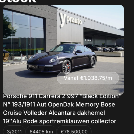
Vanaf €1.038,75/m
Porsche 911 Carrera 2 997 “Black Edition”
N° 193/1911 Aut OpenDak Memory Bose
Cruise Volleder Alcantara dakhemel
19″Alu Rode sportremklauwen collector
3/2011
64405 km
€78.500,00