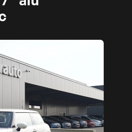
7” alu
c