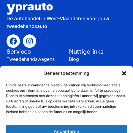
Dé Autohandel in West-Vlaanderen voor jouw
tweedehandsauto
Services
Nuttige links
Tweedehandswagens
Blog
Auto verkopen
Contact
Beheer toestemming
Onderhoud &
Om de beste ervaringen te bieden, gebruiken wij technologieën zoals
herstelling
cookies om informatie over je apparaat op te slaan en/of te raadplegen.
Contact
Door in te stemmen met deze technologieën kunnen wij gegevens zoals
surfgedrag of unieke ID's op deze website verwerken. Als je geen
+32 51 815 816
toestemming geeft of uw toestemming intrekt, kan dit een nadelige
invloed hebben op bepaalde functies en mogelijkheden.
info@yprauto.be
Yprauto bvba, Spanjestraat 58G, 8840 Staden
Accepteren