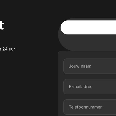
t
n 24 uur