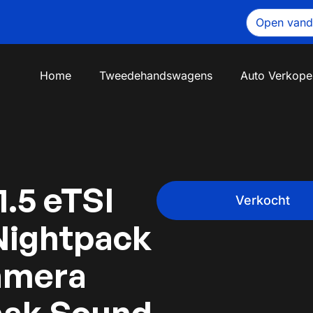
Open van
Home
Tweedehandswagens
Auto Verkope
.5 eTSI
Verkocht
Nightpack
amera