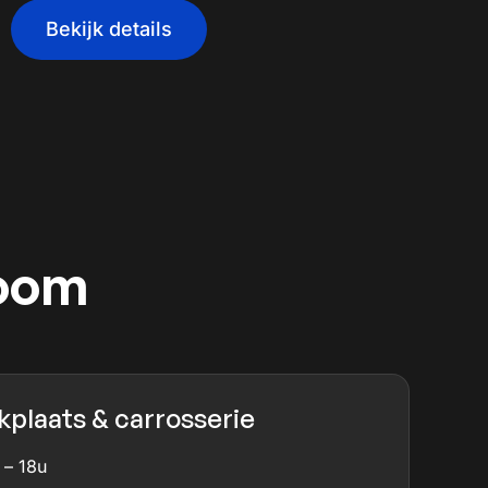
Bekijk details
room
plaats & carrosserie
 – 18u