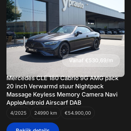
Vanaf €530,69/m
Mercedes CLE 180 Cabrio 9G AMG pack
20 inch Verwarmd stuur Nightpack
Massage Keyless Memory Camera Navi
AppleAndroid Airscarf DAB
4/2025
24990 km
€54.900,00
Bekijk details