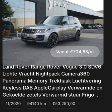
Vanaf €704,63/m
Land Rover Range Rover Vogue 3.0 SDV6
Lichte Vracht Nightpack Camera360
Panorama Memory Trekhaak Luchtvering
Keyless DAB AppleCarplay Verwarmde en
Gekoelde zetels Verwarmd stuur Frigo ..
11/2020
94140 km
€53.250,00