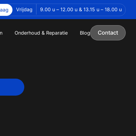
Vrijdag
9.00 u – 12.00 u & 13.15 u – 18.00 u
daag
Contact
n
Onderhoud & Reparatie
Blog