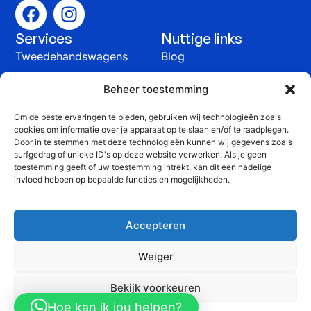
Services
Nuttige links
Tweedehandswagens
Blog
Auto verkopen
Contact
Beheer toestemming
Onderhoud &
Om de beste ervaringen te bieden, gebruiken wij technologieën zoals
herstelling
cookies om informatie over je apparaat op te slaan en/of te raadplegen.
Contact
Door in te stemmen met deze technologieën kunnen wij gegevens zoals
surfgedrag of unieke ID's op deze website verwerken. Als je geen
+32 51 815 816
toestemming geeft of uw toestemming intrekt, kan dit een nadelige
invloed hebben op bepaalde functies en mogelijkheden.
info@yprauto.be
Yprauto bvba, Spanjestraat 58G, 8840 Staden
Accepteren
BTW: BE 0464 903 776
Weiger
©2025 Yprauto. Alle
Website
Privacy Policy
Bekijk voorkeuren
rechten voorbehouden
gemaakt
Cookiebeleid
Hoe kan ik jou helpen?
door
DYsign