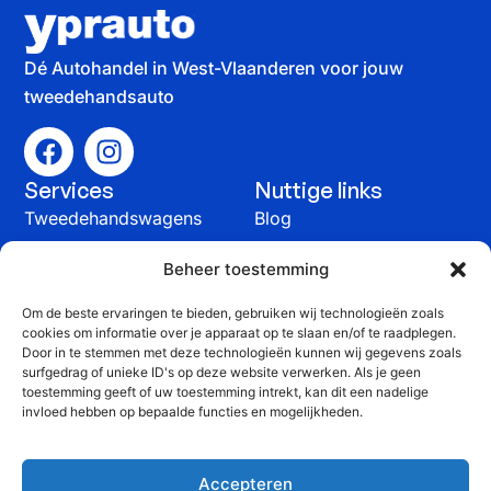
Dé Autohandel in West-Vlaanderen voor jouw
tweedehandsauto
Services
Nuttige links
Tweedehandswagens
Blog
Auto verkopen
Contact
Beheer toestemming
Onderhoud &
Om de beste ervaringen te bieden, gebruiken wij technologieën zoals
herstelling
cookies om informatie over je apparaat op te slaan en/of te raadplegen.
Contact
Door in te stemmen met deze technologieën kunnen wij gegevens zoals
surfgedrag of unieke ID's op deze website verwerken. Als je geen
+32 51 815 816
toestemming geeft of uw toestemming intrekt, kan dit een nadelige
invloed hebben op bepaalde functies en mogelijkheden.
info@yprauto.be
Yprauto bvba, Spanjestraat 58G, 8840 Staden
Accepteren