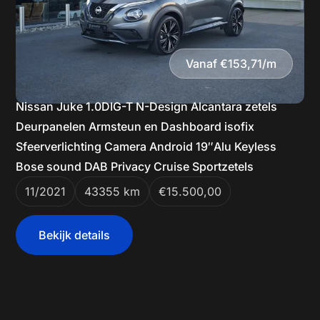
Vanaf €153,71/m
Nissan Juke 1.0DIG-T N-Design Alcantara zetels
Deurpanelen Armsteun en Dashboard isofix
Sfeerverlichting Camera Android 19″Alu Keyless
Bose sound DAB Privacy Cruise Sportzetels
11/2021
43355 km
€15.500,00
Bekijk details