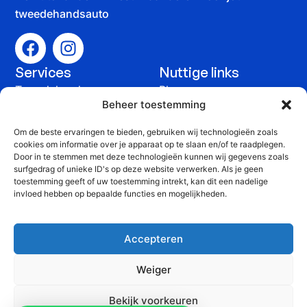
tweedehandsauto
Services
Nuttige links
Tweedehandswagens
Blog
Beheer toestemming
Auto verkopen
Contact
Om de beste ervaringen te bieden, gebruiken wij technologieën zoals
Onderhoud &
cookies om informatie over je apparaat op te slaan en/of te raadplegen.
Door in te stemmen met deze technologieën kunnen wij gegevens zoals
herstelling
surfgedrag of unieke ID's op deze website verwerken. Als je geen
Contact
toestemming geeft of uw toestemming intrekt, kan dit een nadelige
+32 51 815 816
invloed hebben op bepaalde functies en mogelijkheden.
info@yprauto.be
Accepteren
Yprauto bvba, Spanjestraat 58G, 8840 Staden
Weiger
BTW: BE 0464 903 776
Bekijk voorkeuren
©2025 Yprauto. Alle
Website
Privacy Policy