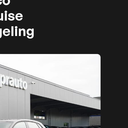
co
uise
geling