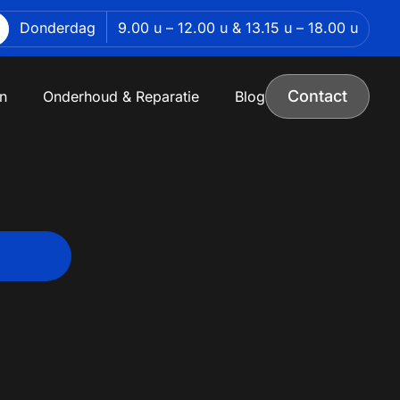
Donderdag
9.00 u – 12.00 u & 13.15 u – 18.00 u
Contact
n
Onderhoud & Reparatie
Blog