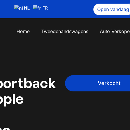
NL
FR
Open vandaag
Home
Tweedehandswagens
Auto Verkope
portback
Verkocht
pple