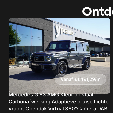
Ontde
Vanaf €1.491,29/m
Mercedes G 63 AMG Kleur op staal
Carbonafwerking Adaptieve cruise Lichte
vracht Opendak Virtual 360°Camera DAB