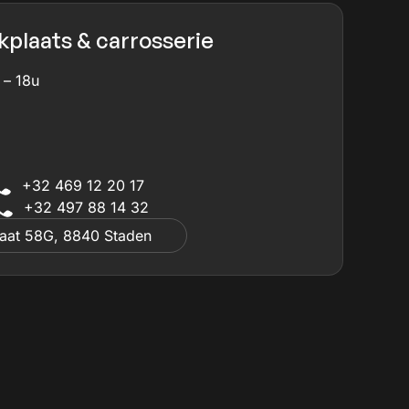
plaats & carrosserie
 – 18u
+32 469 12 20 17
+32 497 88 14 32
raat 58G, 8840 Staden