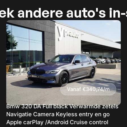
k andere auto's in
Vanaf €340,74/m
Bmw 320 DA Full black Verwarmde zetels
Navigatie Camera Keyless entry en go
Apple carPlay /Android Cruise control