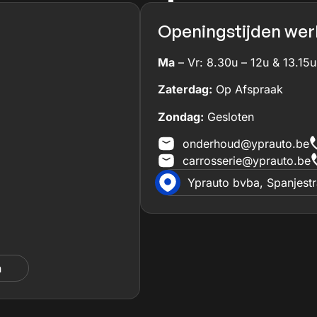
Openingstijden werk
Ma
– Vr: 8.30u – 12u & 13.15u
Zaterdag:
Op Afspraak
Zondag:
Gesloten
onderhoud@yprauto.be
carrosserie@yprauto.be
Yprauto bvba, Spanjest
n